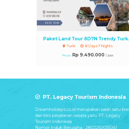
Paket Land Tour 8D7N Trendy Turk.
Turki
8 Days 7 Nights
Rp 9.490.000
/ pax
*Mulai
PT. Legacy Tourism Indonesia
Dreamholidays.co.id merupakan salah satu bra
dari biro perjalanan wisata yaitu PT. Legacy
Tourism Indonesia
Nomor Induk Berusaha : 2802250035061