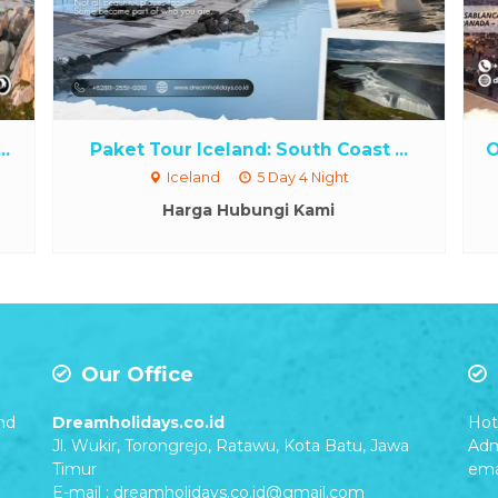
..
Paket Tour Iceland: South Coast ...
O
Iceland
5 Day 4 Night
Harga Hubungi Kami
Our Office
nd
Dreamholidays.co.id
Hot 
Jl. Wukir, Torongrejo, Ratawu, Kota Batu, Jawa
Adm
Timur
ema
E-mail : dreamholidays.co.id@gmail.com