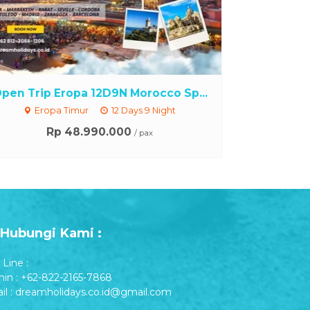
pen Trip Eropa 12D9N Morocco Sp...
Eropa Timur
12 Days 9 Night
Rp 48.990.000
/ pax
Hubungi Kami :
Line :
in : +62-822-2165-7868
il : dreamholidays.co.id@gmail.com