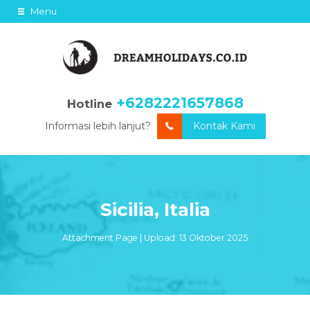
Menu
+6282221657868
Hotline
Informasi lebih lanjut?
Kontak Kami
Sicilia, Italia
Attachment Page | Upload: 13 Oktober 2025