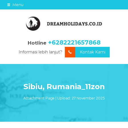
Menu
+6282221657868
Hotline
Informasi lebih lanjut?
Kontak Kami
Sibiu, Rumania_11zon
Attachment Page | Upload: 27 November 2025