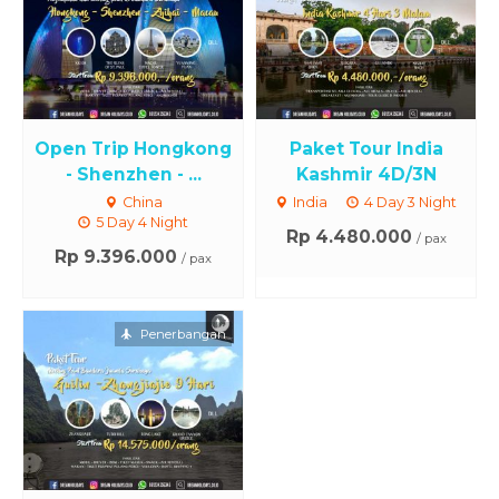
Open Trip Hongkong
Paket Tour India
- Shenzhen - ...
Kashmir 4D/3N
China
India
4 Day 3 Night
5 Day 4 Night
Rp 4.480.000
/ pax
Rp 9.396.000
/ pax
Penerbangan