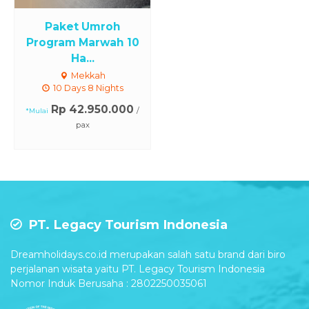
Paket Umroh
Program Marwah 10
Ha...
Mekkah
10 Days 8 Nights
Rp 42.950.000
/
*Mulai
pax
PT. Legacy Tourism Indonesia
Dreamholidays.co.id merupakan salah satu brand dari biro
perjalanan wisata yaitu PT. Legacy Tourism Indonesia
Nomor Induk Berusaha : 2802250035061