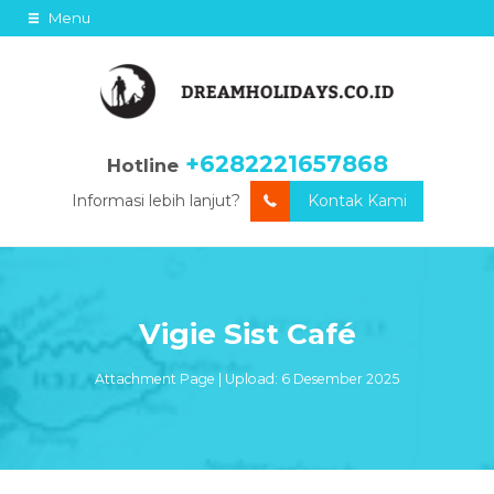
Menu
+6282221657868
Hotline
Informasi lebih lanjut?
Kontak Kami
Vigie Sist Café
Attachment Page | Upload: 6 Desember 2025