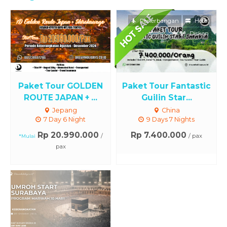
Penerbangan
Hotel
Diskon
Paket Tour GOLDEN
Paket Tour Fantastic
ROUTE JAPAN + ...
Guilin Star...
Jepang
China
7 Day 6 Night
9 Days 7 Nights
Rp 20.990.000
Rp 7.400.000
/
/ pax
*Mulai
pax