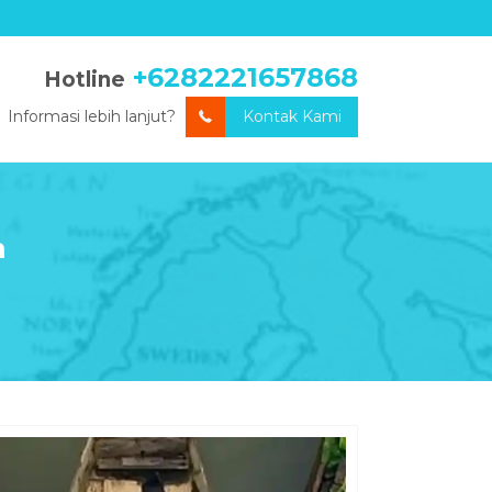
+6282221657868
Hotline
Informasi lebih lanjut?
Kontak Kami
n