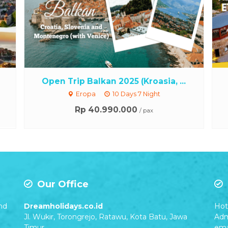
Open Trip Balkan 2025 (Kroasia, ...
Eropa
10 Days 7 Night
Rp 40.990.000
/ pax
Our Office
nd
Dreamholidays.co.id
Hot 
Jl. Wukir, Torongrejo, Ratawu, Kota Batu, Jawa
Adm
Timur
ema