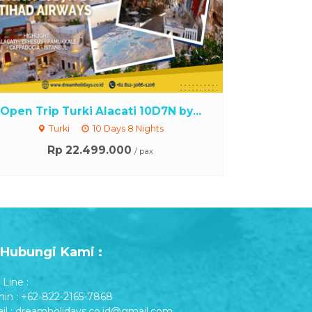
Open Trip Turki Alacati 10D7N by...
Turki
10 Days 8 Nights
Rp 22.499.000
/ pax
Hubungi Kami :
Line :
in : +62-822-2165-7868
il : dreamholidays.co.id@gmail.com