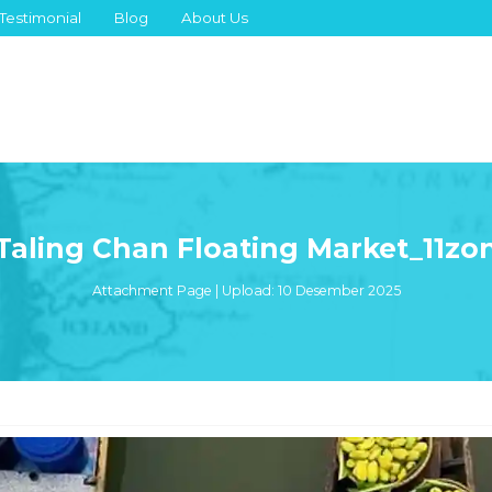
Testimonial
Blog
About Us
Taling Chan Floating Market_11zo
Attachment Page | Upload: 10 Desember 2025