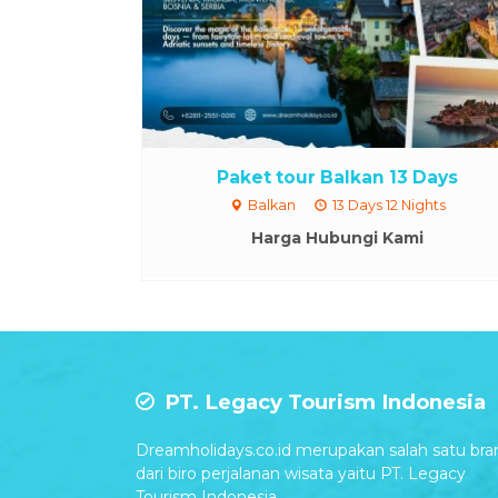
Paket tour Balkan 13 Days
Balkan
13 Days 12 Nights
Harga Hubungi Kami
PT. Legacy Tourism Indonesia
Dreamholidays.co.id merupakan salah satu bra
dari biro perjalanan wisata yaitu PT. Legacy
Tourism Indonesia