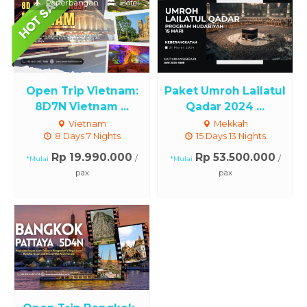
Penerbangan
Hotel
Open Trip Vietnam:
Paket Umroh Lailatul
8D7N Vietnam ...
Qadar 2024 ...
Vietnam
Mekkah
8 Days 7 Nights
15 Days 13 Nights
Rp 19.990.000
Rp 53.500.000
/
/
*Mulai
*Mulai
pax
pax