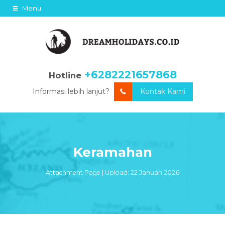
Menu
+6282221657868
Hotline
Informasi lebih lanjut?
Kontak Kami
Keramahan
Attachment Page | Upload: 22 Januari 2026