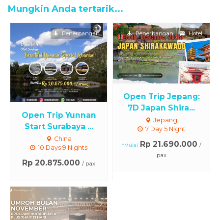
Mungkin Anda tertarik...
Penerbangan
Penerbangan
Hotel
Open Trip Jepang:
7D Japan Shira...
Open Trip Yunnan
Jepang
Start Surabaya ...
7 Day 5 Night
China
Rp 21.690.000
/
*Mulai
10 Days 9 Nights
pax
Rp 20.875.000
/ pax