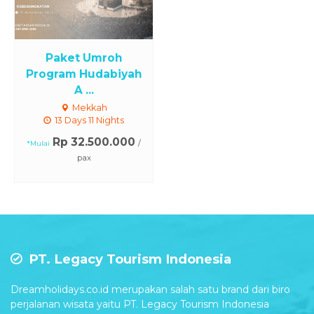
Paket Umroh
Program Hudabiyah
A ...
Mekkah
13 Days 11 Nights
Rp 32.500.000
/
*Mulai
pax
PT. Legacy Tourism Indonesia
Dreamholidays.co.id merupakan salah satu brand dari biro
perjalanan wisata yaitu PT. Legacy Tourism Indonesia