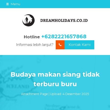
Menu
+6282221657868
Hotline
Informasi lebih lanjut?
Kontak Kami
Budaya makan siang tidak
terburu buru
Attachment Page | Upload: 4 Desember 2025