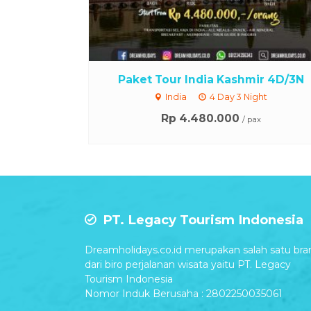
Paket Tour India Kashmir 4D/3N
India
4 Day 3 Night
Rp 4.480.000
/ pax
PT. Legacy Tourism Indonesia
Dreamholidays.co.id merupakan salah satu bra
dari biro perjalanan wisata yaitu PT. Legacy
Tourism Indonesia
Nomor Induk Berusaha : 2802250035061