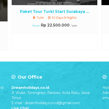
Paket Tour Turki Start Surabaya ...
Turki
10 Days 9 Nights
Rp 22.500.000
/ pax
*Mulai
Our Office
nd
Dreamholidays.co.id
Hot 
Jl. Wukir, Torongrejo, Ratawu, Kota Batu, Jawa
Adm
Timur
ema
E-mail : dreamholidays.co.id@gmail.com
Live Chat