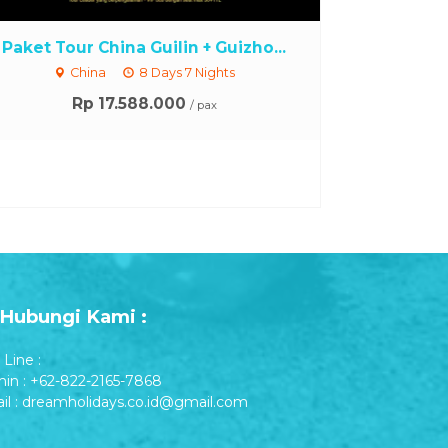
Paket Tour China Guilin + Guizho...
China
8 Days 7 Nights
Rp 17.588.000
/ pax
Hubungi Kami :
Line :
in : +62-822-2165-7868
il : dreamholidays.co.id@gmail.com