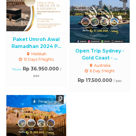
Paket Umroh Awal
Ramadhan 2024 P...
Open Trip Sydney -
Mekkah
Gold Coast - ...
13 Days 11 Nights
Australia
Rp 36.950.000
/
*Mulai
6 Day 5 Night
pax
Rp 17.500.000
/ pax
Penerbangan