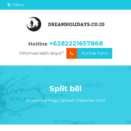
Menu
+6282221657868
Hotline
Informasi lebih lanjut?
Kontak Kami
Split bill
Attachment Page | Upload: 1 Desember 2025