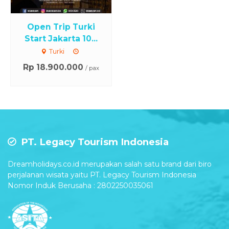
Open Trip Turki
Start Jakarta 10...
Turki
Rp 18.900.000
/ pax
PT. Legacy Tourism Indonesia
Dreamholidays.co.id merupakan salah satu brand dari biro
perjalanan wisata yaitu PT. Legacy Tourism Indonesia
Nomor Induk Berusaha : 2802250035061