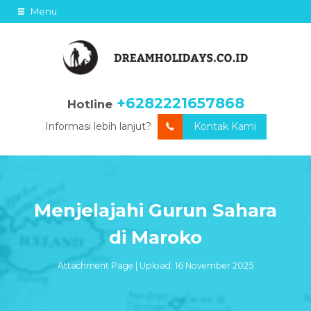
Menu
+6282221657868
Hotline
Informasi lebih lanjut?
Kontak Kami
Menjelajahi Gurun Sahara
di Maroko
Attachment Page | Upload: 16 November 2025