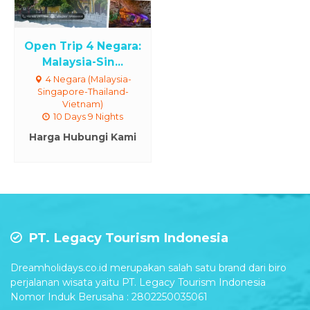
Open Trip 4 Negara:
Malaysia-Sin...
4 Negara (Malaysia-
Singapore-Thailand-
Vietnam)
10 Days 9 Nights
Harga Hubungi Kami
PT. Legacy Tourism Indonesia
Dreamholidays.co.id merupakan salah satu brand dari biro
perjalanan wisata yaitu PT. Legacy Tourism Indonesia
Nomor Induk Berusaha : 2802250035061