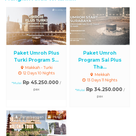
Paket Umroh Plus
Paket Umroh
Turki Program S...
Program Sai Plus
Tha...
Makkah - Turki
12 Days 10 Nights
Mekkah
13 Days 11 Nights
Rp 45.250.000
/
*Mulai
Rp 34.250.000
pax
/
*Mulai
pax
Penerbangan
Hotel