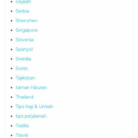
Serbia
Shenzhen
Singapore
Slovenia
Spanyol
Swedia
Swiss
Tajikistan
taman hiburan
Thailand
Tips Haji & Umrah
tips perjalanan
Tradisi
Travel
Turki