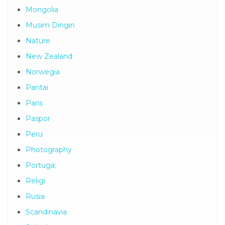
Musim Dingin
Nature
New Zealand
Norwegia
Pantai
Paris
Paspor
Peru
Photography
Portuga;
Religi
Rusia
Scandinavia
Sejarah