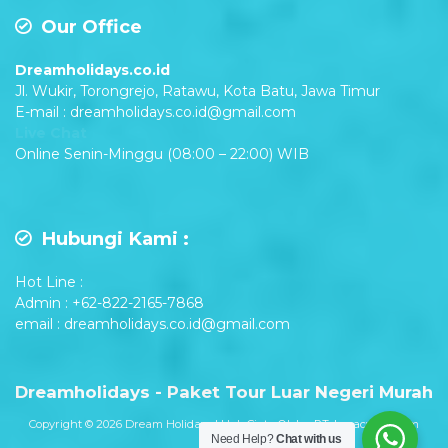
Our Office
Dreamholidays.co.id
Jl. Wukir, Torongrejo, Ratawu, Kota Batu, Jawa Timur
E-mail : dreamholidays.co.id@gmail.com
Live Chat
Online Senin-Minggu (08:00 – 22:00) WIB
Hubungi Kami :
Hot Line :
Admin : +62-822-2165-7868
email : dreamholidays.co.id@gmail.com
Dreamholidays - Paket Tour Luar Negeri Murah
Copyright © 2026 Dream Holidays | Hak Cipta Oleh - PT. Legacy Tourism
Indonesia
Need Help?
Chat with us