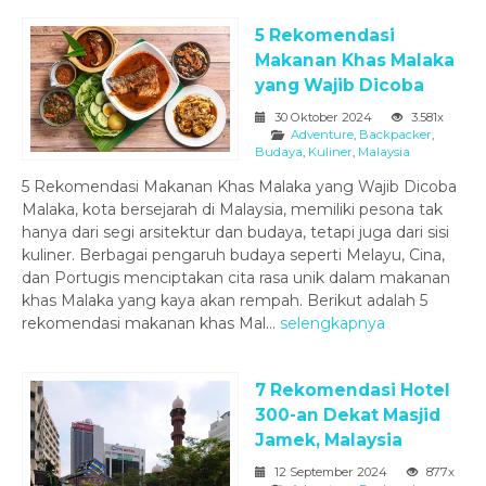
5 Rekomendasi
Makanan Khas Malaka
yang Wajib Dicoba
30 Oktober 2024
3.581x
Adventure
,
Backpacker
,
Budaya
,
Kuliner
,
Malaysia
5 Rekomendasi Makanan Khas Malaka yang Wajib Dicoba
Malaka, kota bersejarah di Malaysia, memiliki pesona tak
hanya dari segi arsitektur dan budaya, tetapi juga dari sisi
kuliner. Berbagai pengaruh budaya seperti Melayu, Cina,
dan Portugis menciptakan cita rasa unik dalam makanan
khas Malaka yang kaya akan rempah. Berikut adalah 5
rekomendasi makanan khas Mal...
selengkapnya
7 Rekomendasi Hotel
300-an Dekat Masjid
Jamek, Malaysia
12 September 2024
877x