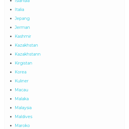
Italia
Jepang
Jerman
Kashmir
Kazakhstan
Kazakhstann
Kirgistan
Korea
Kuliner
Macau
Malaka
Malaysia
Maldives
Maroko
Mongolia