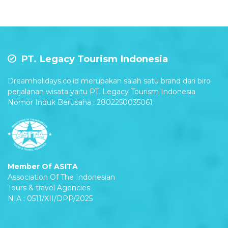
PT. Legacy Tourism Indonesia
Dreamholidays.co.id merupakan salah satu brand dari biro
perjalanan wisata yaitu PT. Legacy Tourism Indonesia
Nomor Induk Berusaha : 2802250035061
Member Of ASITA
Association Of The Indonesian
Tours & travel Agencies
NIA : 0511/XII/DPP/2025