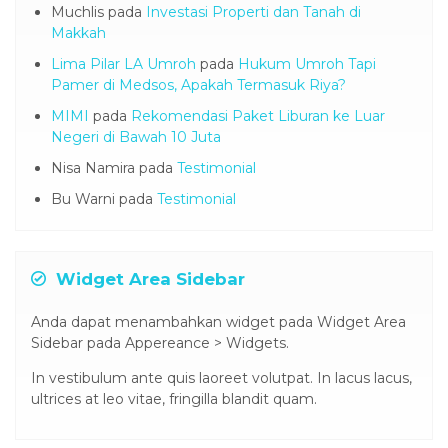
Makkah
Lima Pilar LA Umroh
pada
Hukum Umroh Tapi
Pamer di Medsos, Apakah Termasuk Riya?
MIMI
pada
Rekomendasi Paket Liburan ke Luar
Negeri di Bawah 10 Juta
Nisa Namira
pada
Testimonial
Bu Warni
pada
Testimonial
Widget Area Sidebar
Anda dapat menambahkan widget pada Widget Area
Sidebar pada Appereance > Widgets.
In vestibulum ante quis laoreet volutpat. In lacus lacus,
ultrices at leo vitae, fringilla blandit quam.