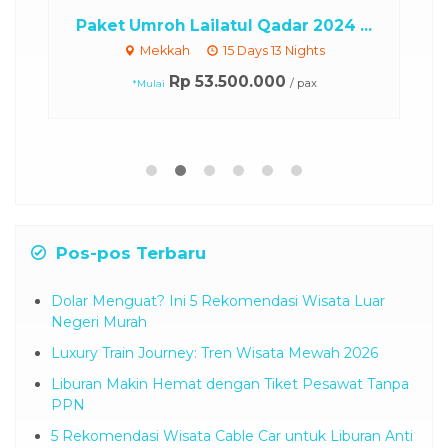
..
Paket Umroh Lailatul Qadar 2024 ...
Mekkah
15 Days 13 Nights
Rp 53.500.000
/ pax
*Mulai
Pos-pos Terbaru
Dolar Menguat? Ini 5 Rekomendasi Wisata Luar
Negeri Murah
Luxury Train Journey: Tren Wisata Mewah 2026
Liburan Makin Hemat dengan Tiket Pesawat Tanpa
PPN
5 Rekomendasi Wisata Cable Car untuk Liburan Anti
Mainstream