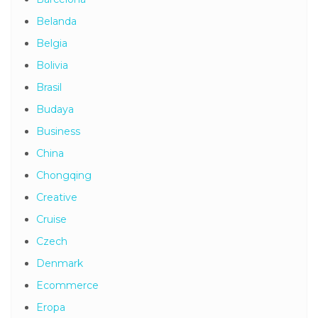
Belanda
Belgia
Bolivia
Brasil
Budaya
Business
China
Chongqing
Creative
Cruise
Czech
Denmark
Ecommerce
Eropa
Estonia