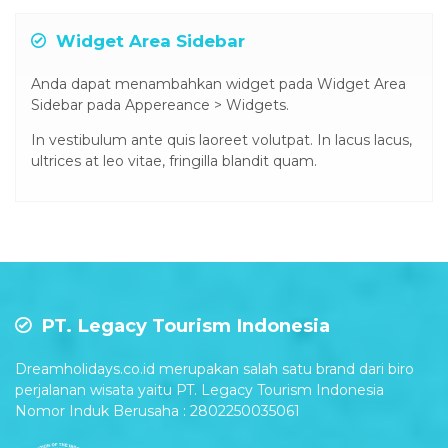
Bu Warni
pada
Testimonial
Widget Area Sidebar
Anda dapat menambahkan widget pada Widget Area
Sidebar pada Appereance > Widgets.
In vestibulum ante quis laoreet volutpat. In lacus lacus,
ultrices at leo vitae, fringilla blandit quam.
PT. Legacy Tourism Indonesia
Dreamholidays.co.id merupakan salah satu brand dari biro
perjalanan wisata yaitu PT. Legacy Tourism Indonesia