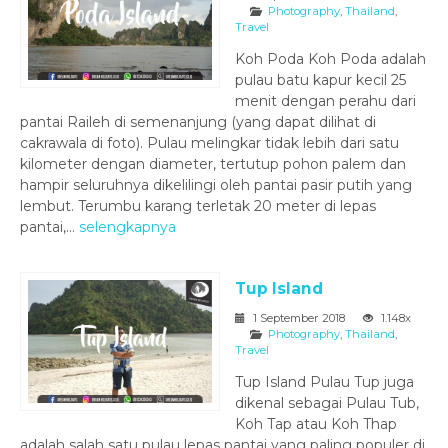
Photography
,
Thailand
,
Travel
Koh Poda Koh Poda adalah
pulau batu kapur kecil 25
menit dengan perahu dari
pantai Raileh di semenanjung (yang dapat dilihat di
cakrawala di foto). Pulau melingkar tidak lebih dari satu
kilometer dengan diameter, tertutup pohon palem dan
hampir seluruhnya dikelilingi oleh pantai pasir putih yang
lembut. Terumbu karang terletak 20 meter di lepas
pantai,...
selengkapnya
Tup Island
1 September 2018
1.148x
Photography
,
Thailand
,
Travel
Tup Island Pulau Tup juga
dikenal sebagai Pulau Tub,
Koh Tap atau Koh Thap
adalah salah satu pulau lepas pantai yang paling populer di