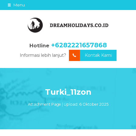
Menu
+6282221657868
Hotline
Informasi lebih lanjut?
Kontak Kami
Turki_11zon
Attachment Page | Upload: 6 Oktober 2025