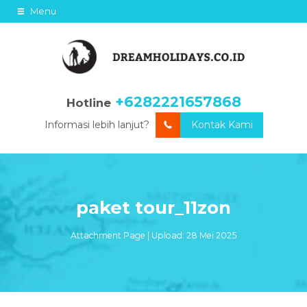
Menu
+6282221657868
Hotline
Informasi lebih lanjut?
Kontak Kami
paket tour_11zon
Attachment Page | Upload: 28 Mei 2025