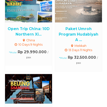
Open Trip China: 10D
Paket Umroh
Northern Xi...
Program Hudabiyah
A ...
China
10 Days 9 Nights
Mekkah
13 Days 11 Nights
Rp 29.990.000
/
*Mulai
Rp 32.500.000
pax
/
*Mulai
pax