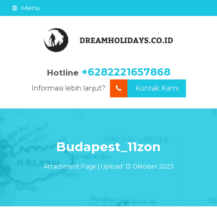
Menu
+6282221657868
Hotline
Informasi lebih lanjut?
Kontak Kami
Budapest_11zon
Attachment Page | Upload: 13 Oktober 2025