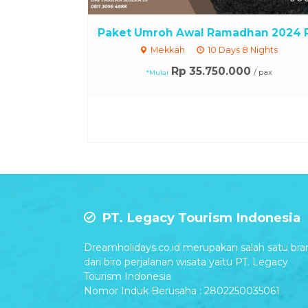
Paket Umroh Awal Ramadhan 2024 P.
Mekkah
10 Days 8 Nights
Rp 35.750.000
/ pax
*Mulai
PT. Legacy Tourism Indonesia
Dreamholidays.co.id merupakan salah satu bra
dari biro perjalanan wisata yaitu PT. Legacy
Tourism Indonesia
Nomor Induk Berusaha : 2802250035061