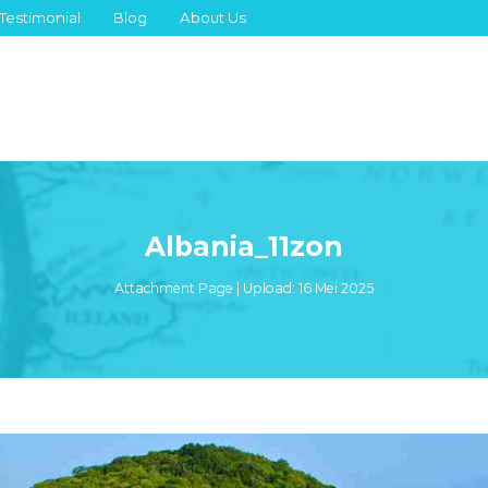
Testimonial
Blog
About Us
Albania_11zon
Attachment Page | Upload: 16 Mei 2025