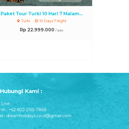
Paket Tour Turki 10 Hari 7 Malam...
Turki
10 Days 7 Night
Rp 22.999.000
/ pax
Hubungi Kami :
Line :
in : +62-822-2165-7868
il : dreamholidays.co.id@gmail.com