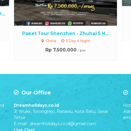
..
Paket Tour Shenzhen - Zhuhai 5 H...
China
5 Day 4 Night
Rp 7.500.000
/ pax
Our Office
nd
Dreamholidays.co.id
Hot 
Jl. Wukir, Torongrejo, Ratawu, Kota Batu, Jawa
Adm
Timur
ema
E-mail : dreamholidays.co.id@gmail.com
Live Chat