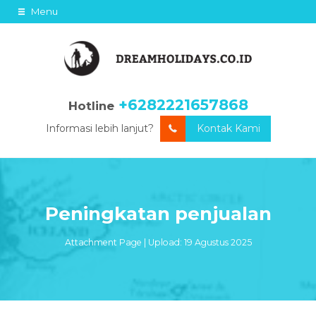
Menu
+6282221657868
Hotline
Informasi lebih lanjut?
Kontak Kami
Peningkatan penjualan
Attachment Page | Upload: 19 Agustus 2025