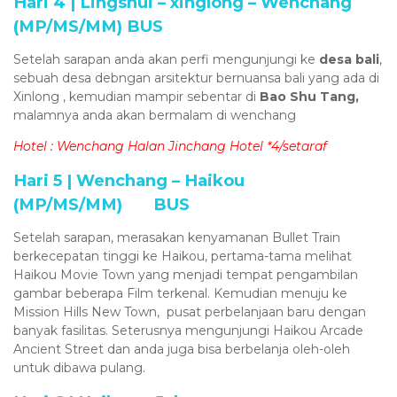
Hari 4 | Lingshui – xinglong – Wenchang
(MP/MS/MM) BUS
Setelah sarapan anda akan perfi mengunjungi ke
desa bali
,
sebuah desa debngan arsitektur bernuansa bali yang ada di
Xinlong , kemudian mampir sebentar di
Bao Shu Tang,
malamnya anda akan bermalam di wenchang
Hotel : Wenchang Halan Jinchang Hotel *4/setaraf
Hari 5 | Wenchang – Haikou
(MP/MS/MM) BUS
Setelah sarapan, merasakan kenyamanan Bullet Train
berkecepatan tinggi ke Haikou, pertama-tama melihat
Haikou Movie Town yang menjadi tempat pengambilan
gambar beberapa Film terkenal. Kemudian menuju ke
Mission Hills New Town, pusat perbelanjaan baru dengan
banyak fasilitas. Seterusnya mengunjungi Haikou Arcade
Ancient Street dan anda juga bisa berbelanja oleh-oleh
untuk dibawa pulang.