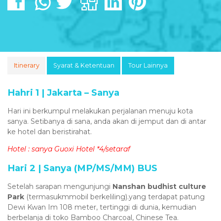
Itinerary
Syarat & Ketentuan
Tour Lainnya
Hahri 1 | Jakarta – Sanya
Hari ini berkumpul melakukan perjalanan menuju kota
sanya. Setibanya di sana, anda akan di jemput dan di antar
ke hotel dan beristirahat.
Hotel : sanya Guoxi Hotel *4/setaraf
Hari 2 | Sanya (MP/MS/MM) BUS
Setelah sarapan mengunjungi
Nanshan budhist culture
Park
(termasukmmobil berkeliling).yang terdapat patung
Dewi Kwan Im 108 meter, tertinggi di dunia, kemudian
berbelanja di toko Bamboo Charcoal, Chinese Tea.