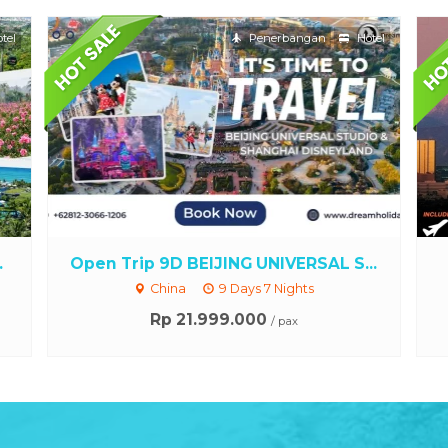
tel
Penerbangan
Hotel
.
Open Trip 9D BEIJING UNIVERSAL S...
China
9 Days 7 Nights
Rp 21.999.000
/ pax