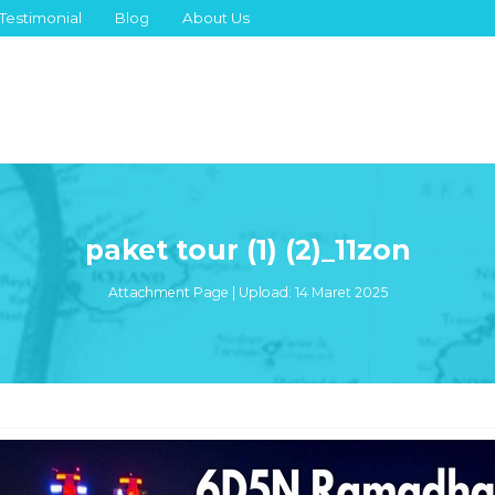
Testimonial
Blog
About Us
paket tour (1) (2)_11zon
Attachment Page | Upload: 14 Maret 2025