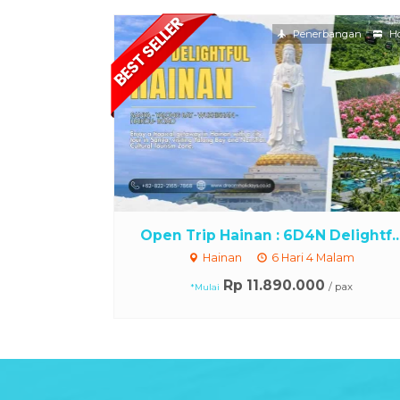
Penerbangan
Ho
Open Trip Hainan : 6D4N Delightf..
Hainan
6 Hari 4 Malam
Rp 11.890.000
/ pax
*Mulai