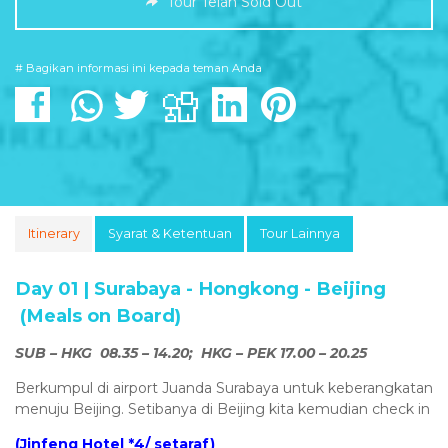
Tour Telah Sold Out
# Bagikan informasi ini kepada teman Anda
Itinerary
Syarat & Ketentuan
Tour Lainnya
Day 01 | Surabaya - Hongkong - Beijing
(Meals on Board)
SUB – HKG 08.35 – 14.20; HKG – PEK 17.00 – 20.25
Berkumpul di airport Juanda Surabaya untuk keberangkatan
menuju Beijing. Setibanya di Beijing kita kemudian check in
(Jinfeng Hotel *4/ setaraf)