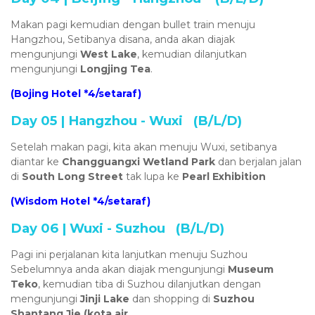
Makan pagi kemudian dengan bullet train menuju
Hangzhou, Setibanya disana, anda akan diajak
mengunjungi
West Lake
, kemudian dilanjutkan
mengunjungi
Longjing Tea
.
(Bojing Hotel *4/setaraf)
Day 05 | Hangzhou - Wuxi (B/L/D)
Setelah makan pagi, kita akan menuju Wuxi, setibanya
diantar ke
Changguangxi Wetland Park
dan berjalan jalan
di
South Long Street
tak lupa ke
Pearl Exhibition
(Wisdom Hotel *4/setaraf)
Day 06 | Wuxi - Suzhou (B/L/D)
Pagi ini perjalanan kita lanjutkan menuju Suzhou
Sebelumnya anda akan diajak mengunjungi
Museum
Teko
, kemudian tiba di Suzhou dilanjutkan dengan
mengunjungi
Jinji Lake
dan shopping di
Suzhou
Shantang Jie (kota air