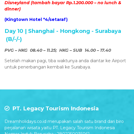
Disneyland
(tambah bayar Rp.1.200.000 – no lunch &
dinner)
(Kingtown Hotel *4/setaraf)
Day 10 | Shanghai - Hongkong - Surabaya
(B/-/-)
PVG – HKG 08.40 – 11.25; HKG – SUB 14.00 – 17.40
Setelah makan pagi, tiba waktunya anda diantar ke Airport
untuk penerbangan kembali ke Surabaya.
PT. Legacy Tourism Indonesia
Dreamholidays.co.id merupakan salah satu brand dari biro
perjalanan wisata yaitu PT. Legacy Tourism Indonesia