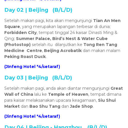
Day 02 | Beijing (B/L/D)
Setelah makan pagi, kita akan mengunjungi
Tian An Men
Square
, yang merupakan
lapangan terbesar di dunia;
Forbidden City
, tempat tinggal 24 kaisar Dinasti Ming &
Qing;
Summer Palace, Bird’s Nest & Water Cube
(Photostop)
setelah itu dilanjutkan ke
Tong Ren Tang
Medicine Centre
,
Beijing Acrobatik
dan makan malam
Peking Roast Duck
.
(JInfeng Hotel *4/setaraf)
Day 03 | Beijing (B/L/D)
Setelah makan pagi, anda akan diantar mengunjungi
Great
Wall of China
lalu ke
Temple of Heaven
, tempat dimana
para kaisar melaksanakan upacara keagamaan,
Siu Shui
Market
dan
Bao Shu Tang
dan
Jade Shop
.
(Jinfeng Hotel *4/setaraf)
Day 04 | Beijing - Hangzhou (B/L/D)