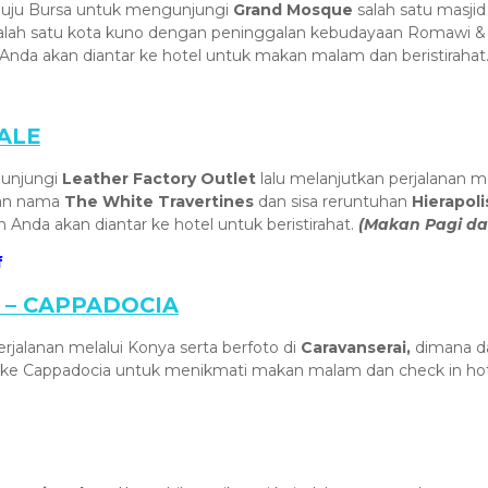
enuju Bursa untuk mengunjungi
Grand Mosque
salah satu masjid
salah satu kota kuno dengan peninggalan kebudayaan Romawi &
 Anda akan diantar ke hotel untuk makan malam dan beristirahat
ALE
gunjungi
Leather Factory Outlet
lalu melanjutkan perjalanan
gan nama
The White Travertines
dan sisa reruntuhan
Hierapol
Anda akan diantar ke hotel untuk beristirahat.
(Makan Pagi d
f
 – CAPPADOCIA
rjalanan melalui Konya serta berfoto di
Caravanserai,
dimana da
u ke Cappadocia untuk menikmati makan malam dan check in ho