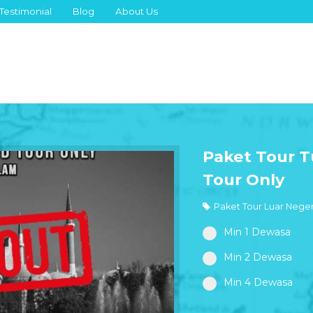
Testimonial
Blog
About Us
Paket Tour T
Tour Only
Paket Tour Luar Neger
Min 1 Dewasa
Min 2 Dewasa
Min 4 Dewasa