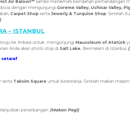
Hot Air Baloon**
sambil menikmati keindahan pemandangan matah
padocia dengan mengunjungi
Goreme Valley, Uchisar Valley, Pi
abah,
Carpet Shop
serta
Jewerly & Turquise Shop
. Setelah i
)
A – ISTANBUL
 menuju ke Ankara untuk mengunjungi
Mausoleum of Atatürk
y
lanan Anda akan photo stop di
Salt Lake.
Bermalam di Istanbul.
 setaraf
r
serta
Taksim Square
untuk berbelanja. Setelah makan malam 
melanjutkan penerbangan.
(Makan Pagi)