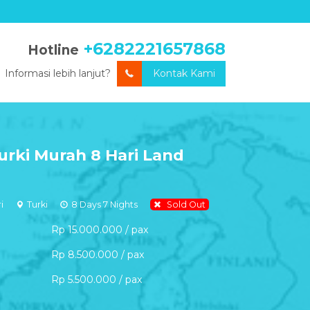
+6282221657868
Hotline
Informasi lebih lanjut?
Kontak Kami
urki Murah 8 Hari Land
i
Turki
8 Days 7 Nights
Sold Out
Rp 15.000.000 / pax
Rp 8.500.000 / pax
Rp 5.500.000 / pax