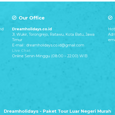
Our Office
nd
Dreamholidays.co.id
Hot 
Jl. Wukir, Torongrejo, Ratawu, Kota Batu, Jawa
Adm
Timur
ema
E-mail : dreamholidays.co.id@gmail.com
Live Chat
Online Senin-Minggu (08:00 – 22:00) WIB
Dreamholidays - Paket Tour Luar Negeri Murah