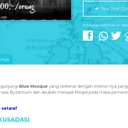
Tour Telah So
# Bagikan informasi ini ke
innya
engunjungi
Blue Mosque
yang terkenal dengan interior-nya yang
asa Byzantium dan dirubah menjadi Mesjid pada masa pemerin
 setaraf
 KUSADASI