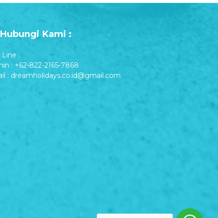
Hubungi Kami :
Line :
in : +62-822-2165-7868
il : dreamholidays.co.id@gmail.com