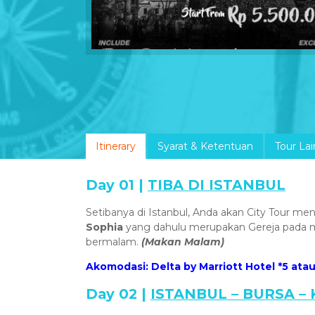
Itinerary
Syarat & Ketentuan
Tour La
Day 01 |
TIBA DI ISTANBUL
Setibanya di Istanbul, Anda akan City Tour m
Sophia
yang dahulu merupakan Gereja pada m
bermalam.
(Makan Malam)
Akomodasi: Delta by Marriott Hotel *5 atau
Day 02 |
ISTANBUL – BURSA –