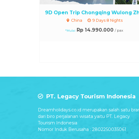
9D Open Trip Chongqing Wulong Zh.
China
9 Days 8 Nights
Rp 14.990.000
/ pax
*Mulai
PT. Legacy Tourism Indonesia
Dreamholidays.co.id merupakan salah satu bra
dari biro perjalanan wisata yaitu PT. Legacy
Tourism Indonesia
Nomor Induk Berusaha : 2802250035061