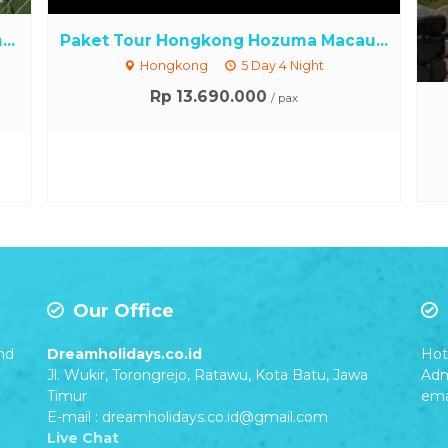
..
Paket Tour Hongkong Hozuma Macau...
Hongkong
5 Day 4 Night
Rp 13.690.000
/ pax
Our Office
nd
Dreamholidays.co.id
Hot 
Jl. Wukir, Torongrejo, Ratawu, Kota Batu, Jawa
Adm
Timur
ema
E-mail : dreamholidays.co.id@gmail.com
Live Chat