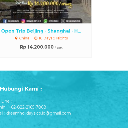
Open Trip Beijing - Shanghai - H...
China
10 Days 9 Nights
Rp 14.200.000
/ pax
Hubungi Kami :
Line :
in : +62-822-2165-7868
il : dreamholidays.co.id@gmail.com