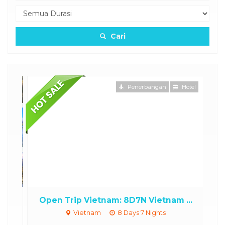
Cari
otel
Penerbangan
Hotel
..
Open Trip Vietnam: 8D7N Vietnam ...
Pa
Vietnam
8 Days 7 Nights