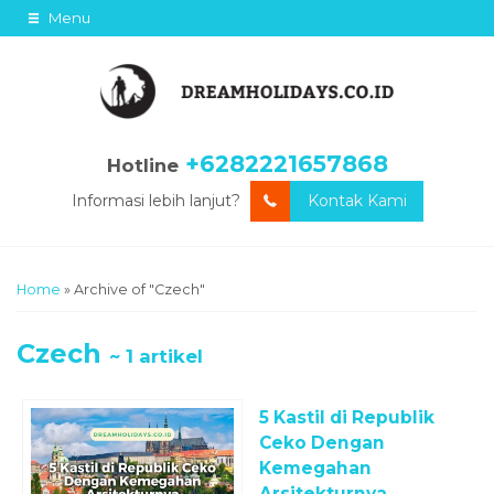
Menu
+6282221657868
Hotline
Informasi lebih lanjut?
Kontak Kami
Home
»
Archive of "Czech"
Czech
~ 1 artikel
5 Kastil di Republik
Ceko Dengan
Kemegahan
Arsitekturnya