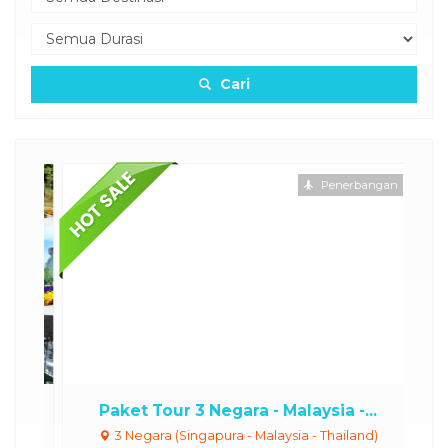
Cari
Penerbangan
..
Paket Tour 3 Negara - Malaysia -...
O
3 Negara (Singapura - Malaysia - Thailand)