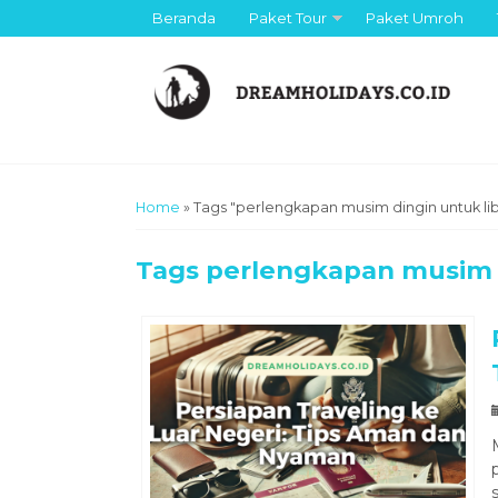
Beranda
Paket Tour
Paket Umroh
Home
»
Tags "perlengkapan musim dingin untuk li
Tags
perlengkapan musim d