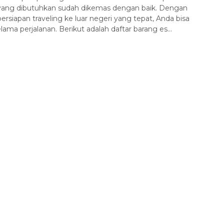
yang dibutuhkan sudah dikemas dengan baik. Dengan
Penerbangan
Hotel
persiapan traveling ke luar negeri yang tepat, Anda bisa
ama perjalanan. Berikut adalah daftar barang es...
Paket Tour Vietnam: Danang
Hanoi
Vietnam
7 Day 6 Night
Rp 16.990.000
/ pax
*Mulai