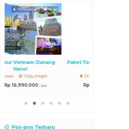
Penerbangan
Paket Tour Harbin China 10 Hari
Paket Tour Xi
...
China
10 Days 7 Night
Xinjiang
Rp 29.990.000
Rp 20.9
/ pax
Pos-pos Terbaru