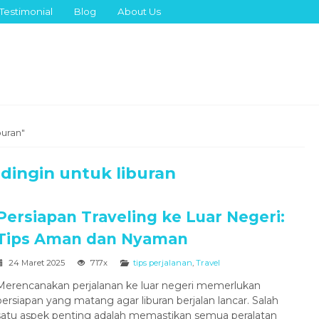
Testimonial
Blog
About Us
buran"
ingin untuk liburan
Persiapan Traveling ke Luar Negeri:
Tips Aman dan Nyaman
24 Maret 2025
717x
tips perjalanan
,
Travel
Merencanakan perjalanan ke luar negeri memerlukan
persiapan yang matang agar liburan berjalan lancar. Salah
satu aspek penting adalah memastikan semua peralatan