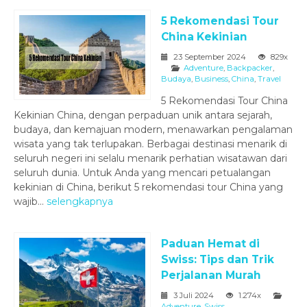
5 Rekomendasi Tour
China Kekinian
23 September 2024
829x
Adventure
,
Backpacker
,
Budaya
,
Business
,
China
,
Travel
5 Rekomendasi Tour China
Kekinian China, dengan perpaduan unik antara sejarah,
budaya, dan kemajuan modern, menawarkan pengalaman
wisata yang tak terlupakan. Berbagai destinasi menarik di
seluruh negeri ini selalu menarik perhatian wisatawan dari
seluruh dunia. Untuk Anda yang mencari petualangan
kekinian di China, berikut 5 rekomendasi tour China yang
wajib...
selengkapnya
Paduan Hemat di
Swiss: Tips dan Trik
Perjalanan Murah
3 Juli 2024
1.274x
Adventure
,
Swiss