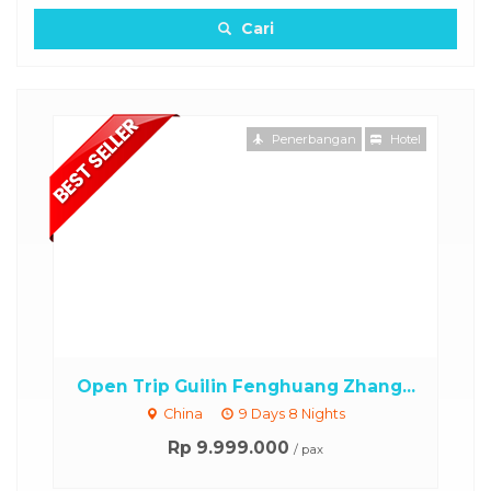
Cari
otel
Penerbangan
Hotel
..
Open Trip Guilin Fenghuang Zhang...
China
9 Days 8 Nights
Rp 9.999.000
/ pax