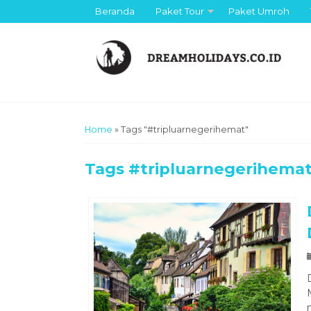
Beranda
Paket Tour
Paket Umroh
Home
»
Tags "#tripluarnegerihemat"
Tags
#tripluarnegerihema