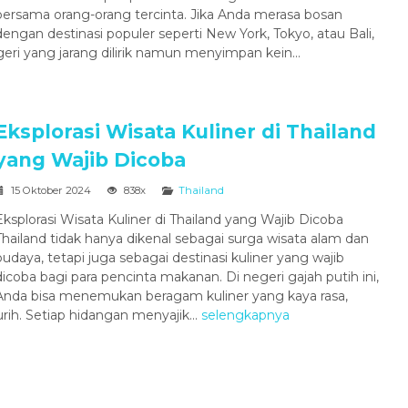
bersama orang-orang tercinta. Jika Anda merasa bosan
Penerbangan
Hotel
Diskon
dengan destinasi populer seperti New York, Tokyo, atau Bali,
geri yang jarang dilirik namun menyimpan kein...
Eksplorasi Wisata Kuliner di Thailand
yang Wajib Dicoba
15 Oktober 2024
838x
Thailand
Paket Tour HALAL SAPA +
FANSIPAN...
Eksplorasi Wisata Kuliner di Thailand yang Wajib Dicoba
Thailand tidak hanya dikenal sebagai surga wisata alam dan
Vietnam
6 Day 5 Night
budaya, tetapi juga sebagai destinasi kuliner yang wajib
Rp 14.250.000
/ pax
*Mulai
dicoba bagi para pencinta makanan. Di negeri gajah putih ini,
Anda bisa menemukan beragam kuliner yang kaya rasa,
rih. Setiap hidangan menyajik...
selengkapnya