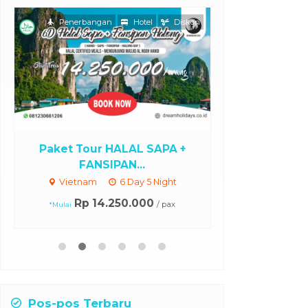
Paket Tour
Sura
Jepang
Paket Tour Jepang Sakura 6
Hari ...
Rp 19.9
Jepang
6 Day 5 Night
Rp 11.250.000
/ pax
Pos-pos Terbaru