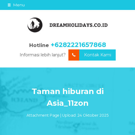
Menu
+6282221657868
Hotline
Informasi lebih lanjut?
Kontak Kami
Taman hiburan di
Asia_11zon
Attachment Page | Upload: 24 Oktober 2025