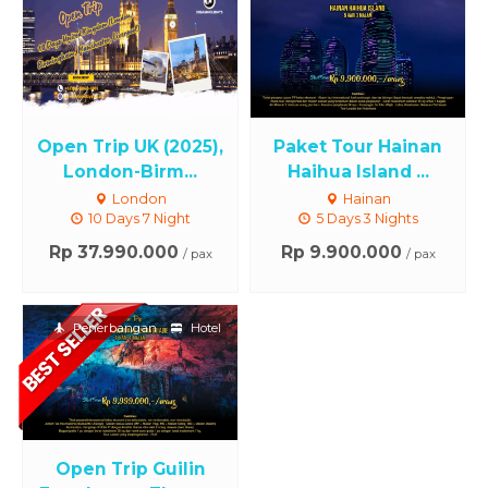
Open Trip UK (2025),
Paket Tour Hainan
London-Birm...
Haihua Island ...
London
Hainan
10 Days 7 Night
5 Days 3 Nights
Rp 37.990.000
Rp 9.900.000
/ pax
/ pax
Penerbangan
Hotel
Open Trip Guilin