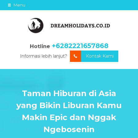
Menu
+6282221657868
Hotline
Informasi lebih lanjut?
Kontak Kami
Taman Hiburan di Asia
yang Bikin Liburan Kamu
Makin Epic dan Nggak
Ngebosenin