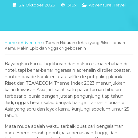
24 Oktober 2025
316x
Adventure
,
Travel
Home
»
Adventure
»
Taman Hiburan di Asia yang Bikin Liburan
Kamu Makin Epic dan Nggak Ngebosenin
Bayangkan kamu lagi liburan dan bukan cuma rebahan di
hotel, tapi benar-benar ngerasain adrenalin di roller coaster,
nonton parade karakter, atau selfie di spot paling ikonik.
Riset dari TEA/AECOM Theme Index 2023 menunjukkan
kalau kawasan Asia jadi salah satu pasar taman hiburan
terbesar di dunia dengan jutaan pengunjung tiap tahun.
Jadi, nggak heran kalau banyak banget taman hiburan di
Asia yang seru dan layak kamu kunjungi sebelum umur 25
tahun.
Masa muda adalah waktu terbaik buat cari pengalaman
baru. Energi masih penuh, rasa penasaran tinggi, dan