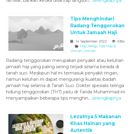
familiar, bahkan ketika disantap langsun...
selengkapnya
Tips Menghindari
Radang Tenggorokan
Untuk Jamaah Haji
14 September 2022
636x
Haji
,
Religi
,
Tips Haji &
Umrah
,
Umrah
Radang tenggorokan merupakan penyakit atau keluhan
jamaah haji yang paling sering terjadi selama berada di
tanah suci. Meskipun hal ini termasuk penyakit ringan,
namun keluhan ini dapat mengurangi kualitas ibadah
jamaah haji selama di Tanah Suci. Dokter spesialis telinga
hidung tenggorokan (THT) yaitu dr Farida Muhammad ini
menyampaikan beberapa tips menghin...
selengkapnya
Lezatnya 5 Makanan
Khas Hainan yang
Autentik