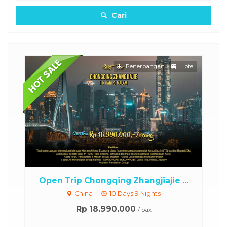
Cari
Penerbangan
Hotel
..
Open Trip Chongqing Zhangjiajie ...
China
10 Days 9 Nights
Rp 18.990.000
/ pax