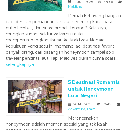
12 Juni 2025
2.410x
Maldives
Pernah kebayang bangun
pagi dengan pemandangan laut sebening kaca, pasir
putih lembut, dan suara ombak tenang? Kalau iya,
mungkin sudah waktunya kamu mulai
mempertimbangkan liburan ke Maldives. Negara
kepulauan yang satu ini memang jadi destinasi favorit
banyak orang, dari pasangan honeymoon sampai solo
traveler pencinta laut. Tapi Maldives bukan cuma soal r...
selengkapnya
5 Destinasi Romantis
untuk Honeymoon
Luar Negeri
20 Mei 2025
1.948x
Adventure
,
Travel
Merencanakan
honeymoon adalah momen spesial yang tak kalah