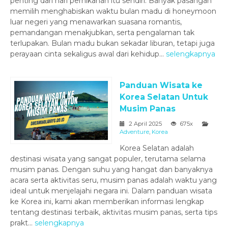
penting dari hari pernikahan itu sendiri. Banyak pasangan
memilih menghabiskan waktu bulan madu di honeymoon
luar negeri yang menawarkan suasana romantis,
pemandangan menakjubkan, serta pengalaman tak
terlupakan. Bulan madu bukan sekadar liburan, tetapi juga
perayaan cinta sekaligus awal dari kehidup...
selengkapnya
Panduan Wisata ke
Korea Selatan Untuk
Musim Panas
2 April 2025
675x
Adventure
,
Korea
Korea Selatan adalah
destinasi wisata yang sangat populer, terutama selama
musim panas. Dengan suhu yang hangat dan banyaknya
acara serta aktivitas seru, musim panas adalah waktu yang
ideal untuk menjelajahi negara ini. Dalam panduan wisata
ke Korea ini, kami akan memberikan informasi lengkap
tentang destinasi terbaik, aktivitas musim panas, serta tips
prakt...
selengkapnya