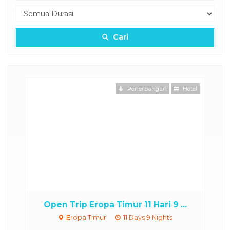
Cari
Penerbangan
Hotel
...
Open Trip Eropa Timur 11 Hari 9 ...
P
Eropa Timur
11 Days 9 Nights