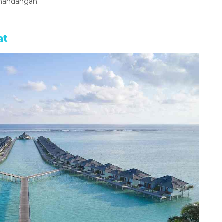
emandangan.
at