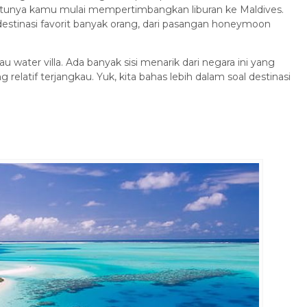
tunya kamu mulai mempertimbangkan liburan ke Maldives.
estinasi favorit banyak orang, dari pasangan honeymoon
 water villa. Ada banyak sisi menarik dari negara ini yang
elatif terjangkau. Yuk, kita bahas lebih dalam soal destinasi
Penerbangan
Hotel
ip CHONGQING
Open Trip Inner Mongolia dan
GJIAJIE ...
Hai...