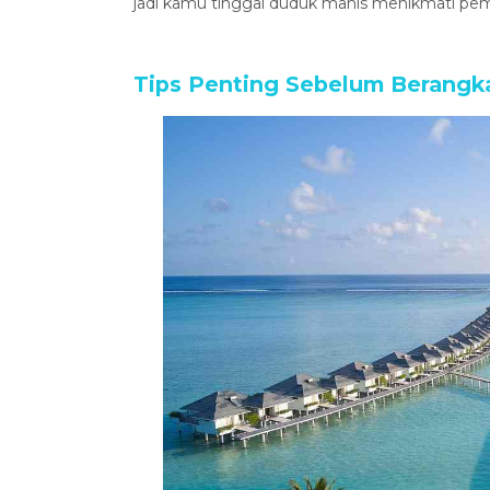
jadi kamu tinggal duduk manis menikmati p
Tips Penting Sebelum Berangk