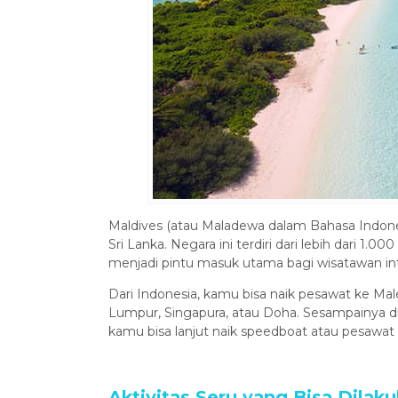
China
Rp 18
Maldives (atau Maladewa dalam Bahasa Indonesi
Sri Lanka. Negara ini terdiri dari lebih dari 1.0
menjadi pintu masuk utama bagi wisatawan int
Dari Indonesia, kamu bisa naik pesawat ke Malé
Lumpur, Singapura, atau Doha. Sesampainya di b
kamu bisa lanjut naik speedboat atau pesawat 
Aktivitas Seru yang Bisa Dilak