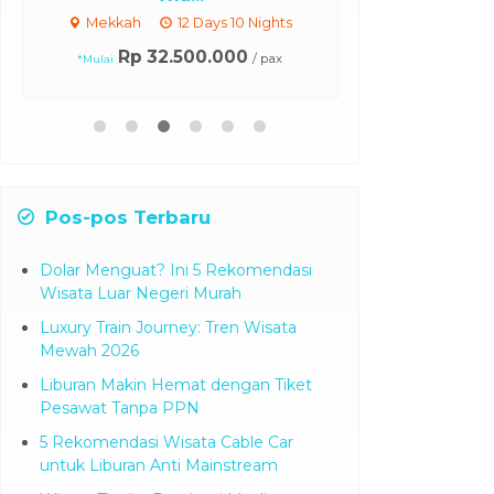
Mekkah
12 Days 10 Nights
Paket Tour Gui
Rp 32.500.000
/ pax
*Mulai
China
Rp 14.5
Pos-pos Terbaru
Dolar Menguat? Ini 5 Rekomendasi
Wisata Luar Negeri Murah
Luxury Train Journey: Tren Wisata
Mewah 2026
Liburan Makin Hemat dengan Tiket
Pesawat Tanpa PPN
5 Rekomendasi Wisata Cable Car
untuk Liburan Anti Mainstream