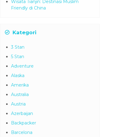
Wisata Tianjin: Destinasi Muslim
Friendly di China
Kategori
3 Stan
5 Stan
Adventure
Alaska
Amerika
Australia
Austria
Azerbaijan
Backpacker
Barcelona