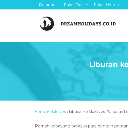
Beranda
Paket Tour
Paket Umroh
Liburan k
Home
»
Maldives
»
Liburan ke Maldives: Panduan 
Pernah kebayang bangun pagi dengan pemandan