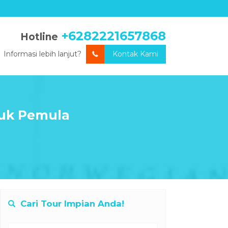
+6282221657868
Hotline
Informasi lebih lanjut?
Kontak Kami
tuk Pemula
Cari Tour Impian Anda!