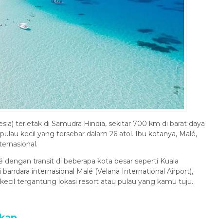
9 Days 8 Nights
China
10 Days 8 Nights
.990.000
Rp 16.800.000
/ pax
/ pax
a) terletak di Samudra Hindia, sekitar 700 km di barat daya
00 pulau kecil yang tersebar dalam 26 atol. Ibu kotanya, Malé,
ernasional.
 dengan transit di beberapa kota besar seperti Kuala
andara internasional Malé (Velana International Airport),
kecil tergantung lokasi resort atau pulau yang kamu tuju.
ukan