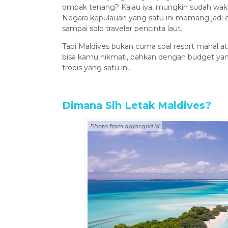
ombak tenang? Kalau iya, mungkin sudah wak
Negara kepulauan yang satu ini memang jadi d
sampai solo traveler pencinta laut.
Tapi Maldives bukan cuma soal resort mahal atau
bisa kamu nikmati, bahkan dengan budget yang r
tropis yang satu ini.
Dimana Sih Letak Maldives?
Photo from adjar.grid.id
Open Tr
ZHAN