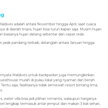
ng
aldives adalah antara November hingga April, saat cuaca
ya di daerah tropis, hujan bisa turun kapan saja. Musim hujan
n biasanya hujan datang sebentar dan cepat reda.
n jarak pandang terbaik, datanglah antara Januari hingga
l
, ternyata Maldives untuk backpacker juga memungkinkan.
uesthouse murah di pulau lokal yang nyaman dan bersih.
Tentu saja, fasilitasnya tidak semewah resort bintang lima,
s.
water villa bisa jadi pilihan romantis, walaupun harganya
et lengkap termasuk antar-jemput dan makan 3 kali sehari,