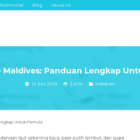
Testimonial
Blog
About Us
e Maldives: Panduan Lengkap Un
12 Juni 2025
2.419x
Maldives
Lengkap Untuk Pemula
gan laut sebening kaca, pasir putih lembut, dan suara