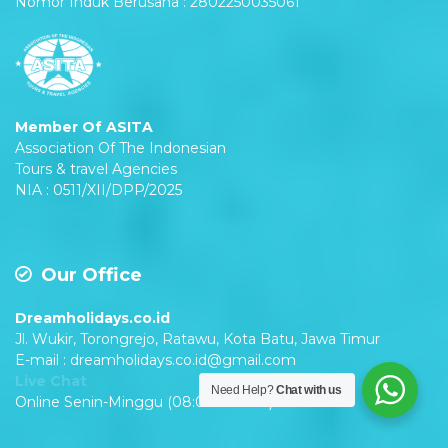
Nomor Induk Berusaha : 2802250035061
Member Of ASITA
Association Of The Indonesian
Tours & travel Agencies
NIA : 0511/XII/DPP/2025
Our Office
Dreamholidays.co.id
Jl. Wukir, Torongrejo, Ratawu, Kota Batu, Jawa Timur
E-mail : dreamholidays.co.id@gmail.com
Live Chat
Need Help?
Chat with us
Online Senin-Minggu (08:00 – 22:00) WIB