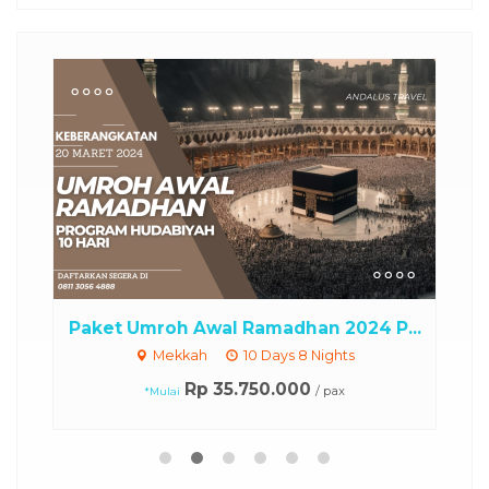
otel
.
Paket Umroh Awal Ramadhan 2024 P...
Mekkah
10 Days 8 Nights
Rp 35.750.000
/ pax
*Mulai