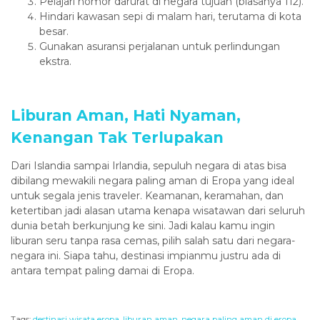
Pelajari nomor darurat di negara tujuan (biasanya 112).
Hindari kawasan sepi di malam hari, terutama di kota
besar.
Gunakan asuransi perjalanan untuk perlindungan
ekstra.
Liburan Aman, Hati Nyaman,
Kenangan Tak Terlupakan
Dari Islandia sampai Irlandia, sepuluh negara di atas bisa
dibilang mewakili negara paling aman di Eropa yang ideal
untuk segala jenis traveler. Keamanan, keramahan, dan
ketertiban jadi alasan utama kenapa wisatawan dari seluruh
dunia betah berkunjung ke sini. Jadi kalau kamu ingin
liburan seru tanpa rasa cemas, pilih salah satu dari negara-
negara ini. Siapa tahu, destinasi impianmu justru ada di
antara tempat paling damai di Eropa.
Tags:
destinasi wisata eropa
,
liburan aman
,
negara paling aman di eropa
,