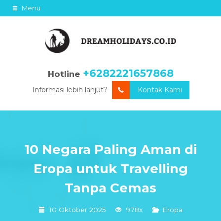
Menu
+6282221657868
Hotline
Informasi lebih lanjut?
Kontak Kami
10 Negara Paling Aman di
Eropa untuk Travelling
Tanpa Cemas
10 Oktober 2025
978x
Eropa