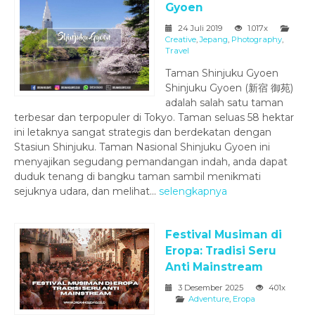
Gyoen
24 Juli 2019
1.017x
Creative
,
Jepang
,
Photography
,
Travel
Taman Shinjuku Gyoen
Shinjuku Gyoen (新宿 御苑)
adalah salah satu taman
terbesar dan terpopuler di Tokyo. Taman seluas 58 hektar
ini letaknya sangat strategis dan berdekatan dengan
Stasiun Shinjuku. Taman Nasional Shinjuku Gyoen ini
menyajikan segudang pemandangan indah, anda dapat
duduk tenang di bangku taman sambil menikmati
sejuknya udara, dan melihat...
selengkapnya
Festival Musiman di
Eropa: Tradisi Seru
Anti Mainstream
3 Desember 2025
401x
Adventure
,
Eropa