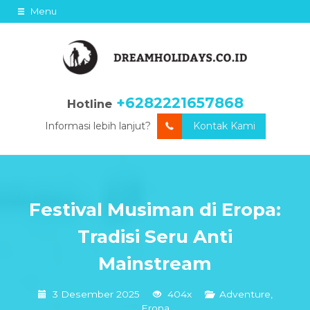
Menu
+6282221657868
Hotline
Informasi lebih lanjut?
Kontak Kami
Festival Musiman di Eropa:
Tradisi Seru Anti
Mainstream
3 Desember 2025
404x
Adventure
,
Eropa