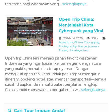
terutama bagi wisatawan yang...
selengkapnya
Open Trip China:
Menjelajahi Kota
Cyberpunk yang Viral
28 Maret 2026
257x
Adventure
,
China
,
Chongqing
,
Photography
,
tips perjalanan
,
Travel
,
Uncategorized
Open trip China kini menjadi pilihan favorit wisatawan
Indonesia yang ingin liburan ke luar negeri dengan cara
yang praktis, hemat, dan tetap nyaman. Dengan
mengikuti open trip, kamu tidak perlu repot mengatur
itinerary, booking hotel, atau mencari transportasi—semua
sudah disiapkan dalam satu paket perjalanan lengkap.
China sendiri menawarkan pengalaman w...
selengkapnya
Cari Tour Impian Anda!