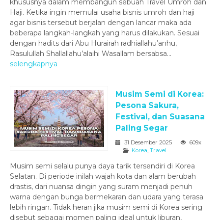
khususnya dalam membangun sebuah Travel Umroh dan
Haji. Ketika ingin memulai usaha bisnis umroh dan haji
agar bisnis tersebut berjalan dengan lancar maka ada
beberapa langkah-langkah yang harus dilakukan. Sesuai
dengan hadits dari Abu Hurairah radhiallahu’anhu,
Rasulullah Shallallahu’alaihi Wasallam bersabsa...
selengkapnya
Musim Semi di Korea:
Pesona Sakura,
Festival, dan Suasana
Paling Segar
31 Desember 2025
609x
Korea
,
Travel
Musim semi selalu punya daya tarik tersendiri di Korea
Selatan. Di periode inilah wajah kota dan alam berubah
drastis, dari nuansa dingin yang suram menjadi penuh
warna dengan bunga bermekaran dan udara yang terasa
lebih ringan. Tidak heran jika musim semi di Korea sering
disebut sebagai momen paling ideal untuk liburan,