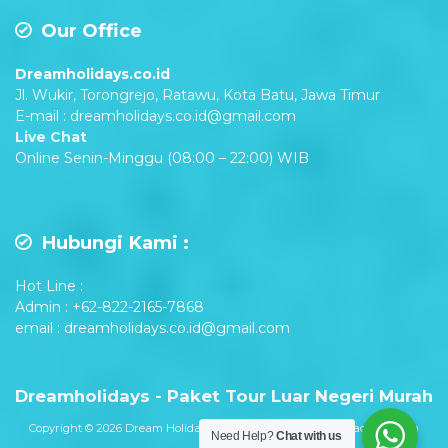
Our Office
Dreamholidays.co.id
Jl. Wukir, Torongrejo, Ratawu, Kota Batu, Jawa Timur
E-mail : dreamholidays.co.id@gmail.com
Live Chat
Online Senin-Minggu (08:00 – 22:00) WIB
Hubungi Kami :
Hot Line :
Admin : +62-822-2165-7868
email : dreamholidays.co.id@gmail.com
Dreamholidays - Paket Tour Luar Negeri Murah
Copyright © 2026 Dream Holidays | Hak Cipta Oleh - PT. Legacy Tourism
Need Help?
Chat with us
Indonesia