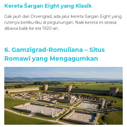
Kereta Šargan Eight yang Klasik
Gak jauh dari Drvengrad, ada jalur kereta Šargan Eight yang
rutenya berliku-liku di pegunungan. Naik kereta ini serasa
dibawa balik ke era 1920-an.
6. Gamzigrad-Romuliana – Situs
Romawi yang Mengagumkan