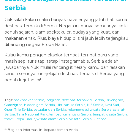
Serbia
Gak salah kalau makin banyak traveler yang jatuh hati sama
destinasi terbaik di Serbia. Negara ini punya semuanya: kota
penuh sejarah, alam spektakuler, budaya yang kuat, dan
makanan enak. Plus, biaya hidup di sini jauh lebih terjangkau
dibanding negara Eropa Barat.
Kalau kamu pengen eksplor tempat-tempat baru yang
masih sepi turis tapi tetap Instagramable, Serbia adalah
jawabannya. Yuk mulai rancang itinerary kamu dan rasakan
sendiri serunya menjelajah destinasi terbaik di Serbia yang
penuh kejutan ini!
Tags:
backpacker Serbia
,
Belgrade
,
destinasi terbaik di Serbia
,
Drvengrad
,
Gamzigrad
,
hidden gem Serbia
,
Liburan ke Serbia
,
Niš Serbia
,
Novi Sad
,
Open Trip Serbia
,
petualangan Serbia
,
rekomendasi wisata Serbia
,
sejarah
Serbia
,
Tara National Park
,
tempat romantis di Serbia
,
tempat wisata Serbia
,
travel Eropa Timur
,
wisata alam Serbia
,
Wisata Serbia
,
Zlatibor
# Bagikan informasi ini kepada teman Anda