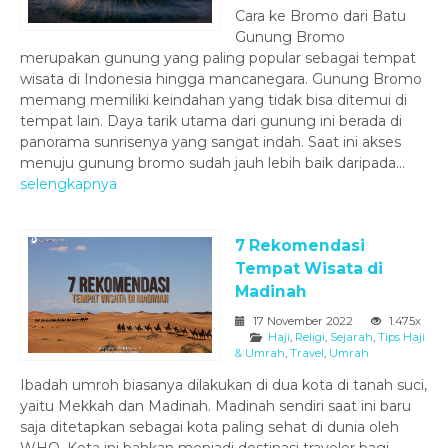
Cara ke Bromo dari Batu
Gunung Bromo
merupakan gunung yang paling popular sebagai tempat
wisata di Indonesia hingga mancanegara. Gunung Bromo
memang memiliki keindahan yang tidak bisa ditemui di
tempat lain. Daya tarik utama dari gunung ini berada di
panorama sunrisenya yang sangat indah. Saat ini akses
menuju gunung bromo sudah jauh lebih baik daripada...
selengkapnya
7 Rekomendasi
Tempat Wisata di
Madinah
17 November 2022
1.475x
Haji
,
Religi
,
Sejarah
,
Tips Haji
& Umrah
,
Travel
,
Umrah
Ibadah umroh biasanya dilakukan di dua kota di tanah suci,
yaitu Mekkah dan Madinah. Madinah sendiri saat ini baru
saja ditetapkan sebagai kota paling sehat di dunia oleh