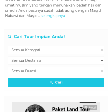
WHO. Kota ini bahkan menjadi destinasi traveler bagi
umat muslim yang tengah menunaikan ibadah haji dan
umroh. Anda pastinya sudah tidak asing dengan Masjid
Nabawi dan Masjid...
selengkapnya
Cari Tour Impian Anda!
Cari
otel
Hotel