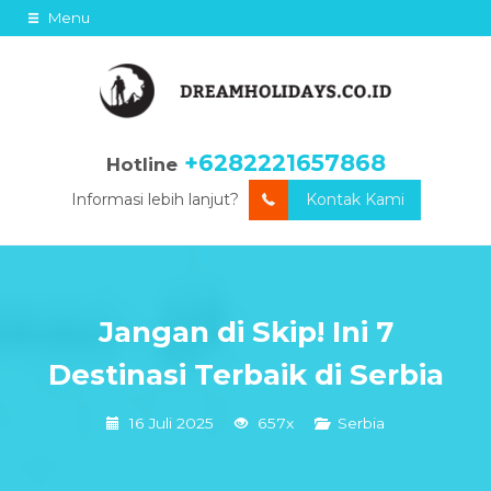
Menu
+6282221657868
Hotline
Informasi lebih lanjut?
Kontak Kami
Jangan di Skip! Ini 7
Destinasi Terbaik di Serbia
16 Juli 2025
657x
Serbia