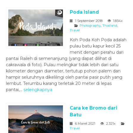
Poda Island
1 September 2018
1.834x
Photography
,
Thailand
,
Travel
Koh Poda Koh Poda adalah
pulau batu kapur kecil 25
menit dengan perahu dari
pantai Raileh di semenanjung (yang dapat dilihat di
cakrawala di foto). Pulau melingkar tidak lebih dari satu
kilometer dengan diameter, tertutup pohon palem dan
hampir seluruhnya dikelilingi oleh pantai pasir putih yang
lembut. Terumbu karang terletak 20 meter di lepas
pantai,...
selengkapnya
Cara ke Bromo dari
Batu
6 Maret 2021
2.321x
Travel