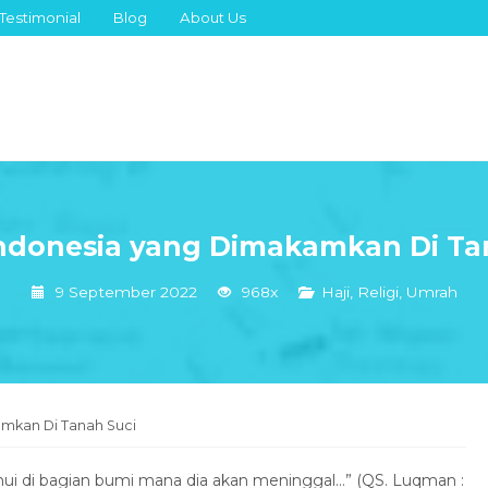
Testimonial
Blog
About Us
ndonesia yang Dimakamkan Di Ta
9 September 2022
968x
Haji
,
Religi
,
Umrah
mkan Di Tanah Suci
ui di bagian bumi mana dia akan meninggal…” (QS. Luqman :