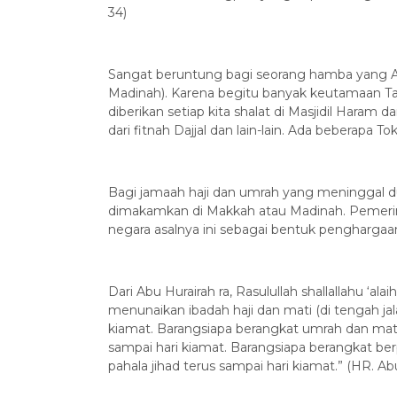
34)
Sangat beruntung bagi seorang hamba yang Al
Madinah). Karena begitu banyak keutamaan Tan
diberikan setiap kita shalat di Masjidil Haram 
dari fitnah Dajjal dan lain-lain. Ada beberapa
Bagi jamaah haji dan umrah yang meninggal d
dimakamkan di Makkah atau Madinah. Pemerin
negara asalnya ini sebagai bentuk penghargaa
Dari Abu Hurairah ra, Rasulullah shallallahu ‘a
menunaikan ibadah haji dan mati (di tengah jal
kiamat. Barangsiapa berangkat umrah dan mati
sampai hari kiamat. Barangsiapa berangkat ber
pahala jihad terus sampai hari kiamat.” (HR. Abu