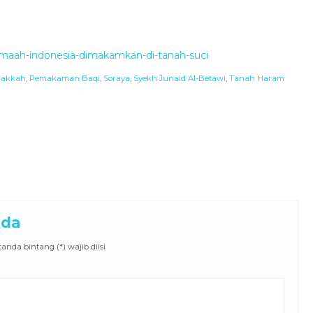
amaah-indonesia-dimakamkan-di-tanah-suci
akkah
,
Pemakaman Baqi
,
Soraya
,
Syekh Junaid Al-Betawi
,
Tanah Haram
nda
nda bintang (*) wajib diisi