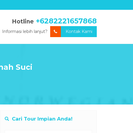
+6282221657868
Hotline
Informasi lebih lanjut?
Kontak Kami
nah Suci
Cari Tour Impian Anda!