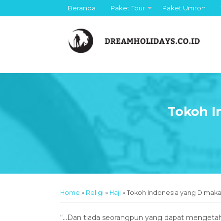
Beranda
Paket Tour
Paket Umroh
Tokoh I
Home
»
Religi
»
Haji
»
Tokoh Indonesia yang Dimaka
“…Dan tiada seorangpun yang dapat mengetah