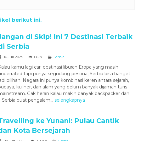
el berikut ini.
Jangan di Skip! Ini 7 Destinasi Terbaik
di Serbia
16 Juli 2025
662x
Serbia
Kalau kamu lagi cari destinasi liburan Eropa yang masih
underrated tapi punya segudang pesona, Serbia bisa banget
jadi pilihan. Negara ini punya kombinasi keren antara sejarah,
budaya, kuliner, dan alam yang belum banyak dijamah turis
mainstream. Gak heran kalau makin banyak backpacker dan
di Serbia buat pengalam...
selengkapnya
Travelling ke Yunani: Pulau Cantik
dan Kota Bersejarah