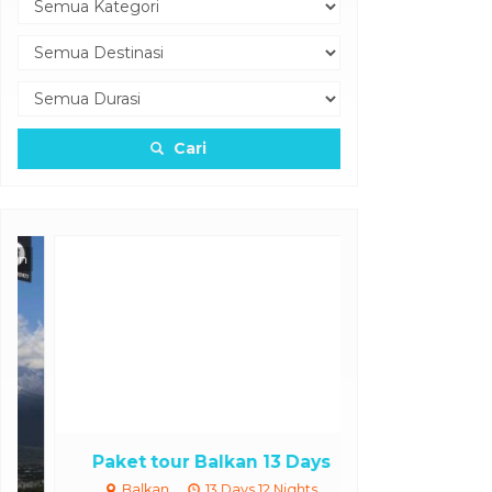
Cari
Paket tour Balkan 13 Days
Paket Tour Hel
Balkan
13 Days 12 Nights