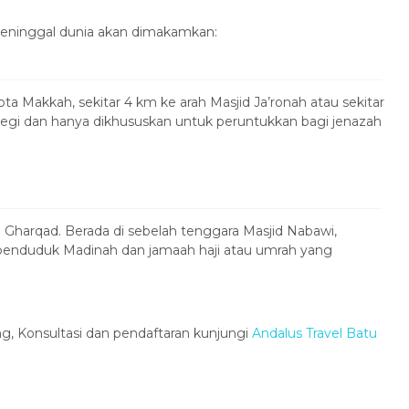
Paket Tour Yunnan Start
eninggal dunia akan dimakamkan:
Surabaya...
China
10 Days 9 Nights
Rp 20.875.000
/ pax
a Makkah, sekitar 4 km ke arah Masjid Ja’ronah atau sekitar
segi dan hanya dikhususkan untuk peruntukkan bagi jenazah
Gharqad. Berada di sebelah tenggara Masjid Nabawi,
penduduk Madinah dan jamaah haji atau umrah yang
g, Konsultasi dan pendaftaran kunjungi
Andalus Travel Batu