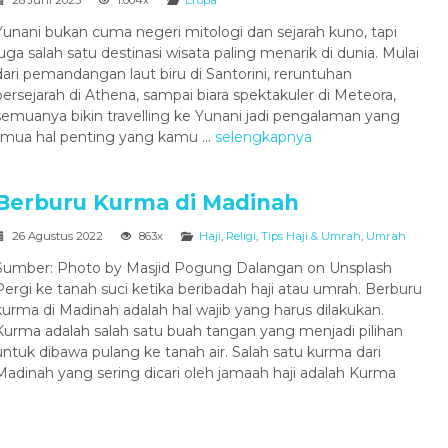
28 Juni 2025
1.004x
Eropa
Yunani bukan cuma negeri mitologi dan sejarah kuno, tapi
juga salah satu destinasi wisata paling menarik di dunia. Mulai
dari pemandangan laut biru di Santorini, reruntuhan
bersejarah di Athena, sampai biara spektakuler di Meteora,
semuanya bikin travelling ke Yunani jadi pengalaman yang
emua hal penting yang kamu ...
selengkapnya
Berburu Kurma di Madinah
26 Agustus 2022
863x
Haji
,
Religi
,
Tips Haji & Umrah
,
Umrah
Sumber: Photo by Masjid Pogung Dalangan on Unsplash
Pergi ke tanah suci ketika beribadah haji atau umrah. Berburu
kurma di Madinah adalah hal wajib yang harus dilakukan.
Kurma adalah salah satu buah tangan yang menjadi pilihan
untuk dibawa pulang ke tanah air. Salah satu kurma dari
Madinah yang sering dicari oleh jamaah haji adalah Kurma