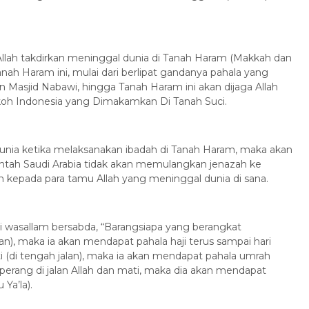
lah takdirkan meninggal dunia di Tanah Haram (Makkah dan
ah Haram ini, mulai dari berlipat gandanya pahala yang
dan Masjid Nabawi, hingga Tanah Haram ini akan dijaga Allah
 Tokoh Indonesia yang Dimakamkan Di Tanah Suci.
unia ketika melaksanakan ibadah di Tanah Haram, maka akan
tah Saudi Arabia tidak akan memulangkan jenazah ke
Penerbangan
n kepada para tamu Allah yang meninggal dunia di sana.
laihi wasallam bersabda, “Barangsiapa yang berangkat
an), maka ia akan mendapat pahala haji terus sampai hari
 (di tengah jalan), maka ia akan mendapat pahala umrah
perang di jalan Allah dan mati, maka dia akan mendapat
 Ya’la).