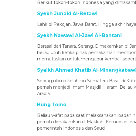
Berikut tokoh-tokoh Indonesia yang dimakamka
Syekh Junaid Al-Betawi
Lahir di Pekojan, Jawa Barat. Hingga akhir ha
Syekh Nawawi Al-Jawi Al-Bantani
Berasal dari Tanara, Serang. Dimakamkan di Jan
beliau utuh ketika pihak pemakaman membon
memutuskan untuk mengubur kembali seperti
Syaikh Ahmad Khatib Al-Minangkabaw
Seorag ulama kelahiran Sumatera Barat di Kot
pernah menjadi Imam Masjidil Haram. Beliau w
Arabia.
Bung Tomo
Beliau wafat pada saat melaksanakan ibadah haj
pernah dimakamkan di Makkah. Kemudian jenaza
pemerintah Indonesia dan Saudi.